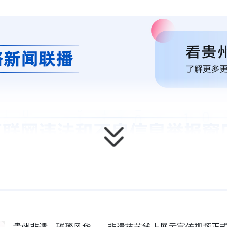
贵州非遗，璀璨风华——非遗技艺线上展示宣传视频正