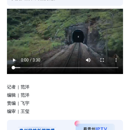
记者
范洋
编辑
范洋
责编
飞宇
编审
王玺