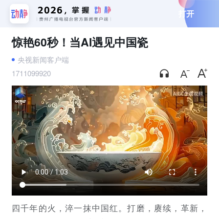
打开
惊艳60秒！当AI遇见中国瓷
央视新闻客户端
1711099920
四千年的火，淬一抹中国红。打磨，赓续，革新，