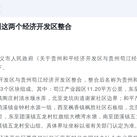
州这两个经济开发区整合
义市人民政府《关于贵州和平经济开发区与贵州苟江
下。
开发区与贵州苟江经济开发区整合，整合后名称为贵州
，由3个区块组成。其中：苟江产业园区11.20平方公里，
阁庄村清水堰水库，北至龙坑街道谢家社区边界；和平产
鸭溪镇金钟村水源一组，西至枫香镇枫胜社区石板组，北
公里，东至团溪镇五龙村红旗组大槽湾水塘，南至团溪镇五
溪镇五龙村安山组。具体界址坐标以省有关部门认定为准