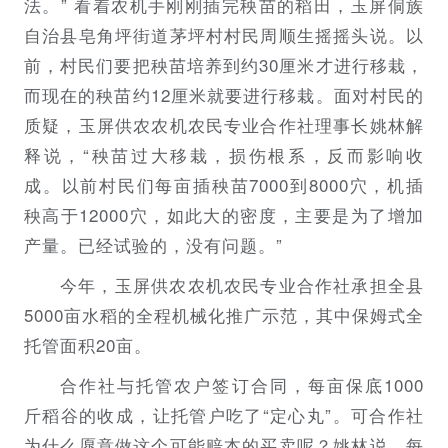
法。” 看着农机手刚刚插完秧苗的稻田，玉屏侗族
自治县皂角坪街道茅坪村村民周顺生摇摇头说。以
前，村民们要把秧苗培养到约30厘米才进行移栽，
而现在的秧苗约12厘米就要进行移栽。面对村民的
质疑，玉屏供农农机农民专业合作社理事长姚林解
释说，“秧苗过大移栽，损伤根系，反而影响收
成。以前村民们每亩插秧苗7000到8000穴，机插
秧高于12000穴，如此大的密度，主要是为了增加
产量。已经试验的，没有问题。”
今年，玉屏供农农机农民专业合作社承担全县
5000亩水稻的全程机械化推广示范，其中保姆式全
托管面积20亩。
合作社与托管农户签订合同，每亩保底1000
斤稻谷的收成，让托管户吃了“定心丸”。可合作社
为什么愿意做这个可能赔本的买卖呢？姚林说，每