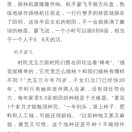
里，插秧机轰隆隆作响。机手廖飞手握方向盘，熟
练地操作插秧机往前走，一行行整齐的秧苗就插在
了田间。这块半亩左右的稻田，不一会就插满了嫩
绿的秧苗。廖飞说，一个小时可以插5到6亩，相当
于一个人干5、6天的活。
机手廖飞
村民尤玉兰跟村民们围在田坎边看“稀奇”。“感
觉挺稀奇的，它究竟怎么插秧？和我们插秧有哪样
不同？”尤玉兰今年70岁，子女们出门已经快20
年，平时只有她和老伴两人在家，没有强壮劳动
力，每年家里5.3亩稻田的种植是个大难题。“要花
1个多月才能勉强种完。”一年到头，算上种子、肥
料和人工钱，可能还得赔钱。 “以前种地又累又麻
烦，撂荒又可惜。这个地种还是不种？不晓得咋