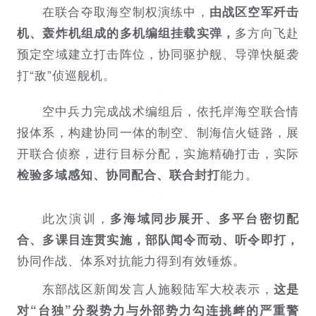
在联合夺取海空制权演练中，
由战区空军歼击
多方向飞赴
机、轰炸机组成的多机编组挂载实弹，
预定空域建立打击阵位，协同驱护舰、导弹快艇袭
打“敌”侦巡舰机。
空中兵力完成战术编组后，依托岸海空联合情
报体系，构建协同一体的制空、制海信火链路，展
开联合侦察，进行目标分配，实施精确打击，实际
能力。
检验多域感知、协同配合、联合封打
此次演训，
多海域同步展开、多平台密切配
合、多课目连贯实施，部队闻令而动、听令即打，
协同作战、体系对抗能力得到有效锤炼。
东部战区新闻发言人施毅陆军大校表示，
这是
对“台独”分裂势力与外部势力勾连挑衅的严重警