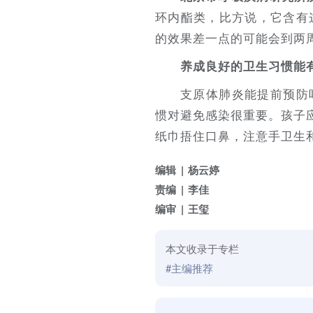
环内酯类，比方说，它含有
的效果差一点的可能会到两
养成良好的卫生习惯能
支原体肺炎能提前预防
惯对避免感染很重要。孩子
纸巾捂住口鼻，注意手卫生
编辑
杨云婷
责编
李佳
编审
王玺
本文收录于专栏
#主编推荐