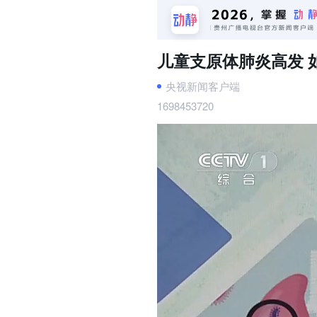
儿童支原体肺炎高发 
央视新闻客户端
1698453720