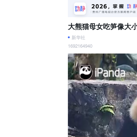
大熊猫母女吃笋像大
新华社
1692164940