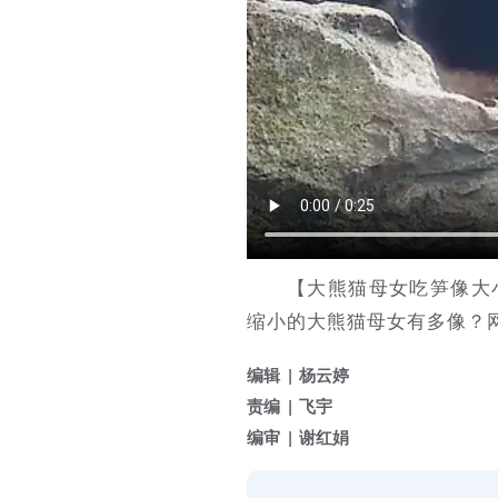
【大熊猫母女吃笋像大
缩小的大熊猫母女有多像？网
编辑
杨云婷
责编
飞宇
编审
谢红娟