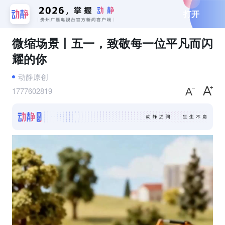
打开
微缩场景丨五一，致敬每一位平凡而闪
耀的你
动静原创
1777602819