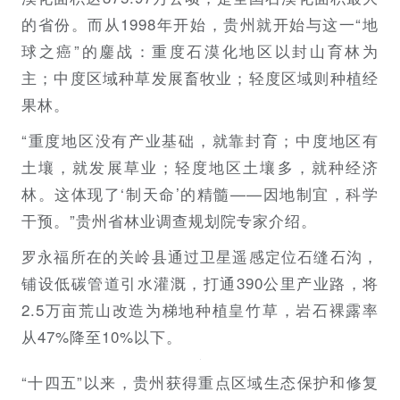
的省份。而从1998年开始，贵州就开始与这一“地
球之癌”的鏖战：重度石漠化地区以封山育林为
主；中度区域种草发展畜牧业；轻度区域则种植经
果林。
“重度地区没有产业基础，就靠封育；中度地区有
土壤，就发展草业；轻度地区土壤多，就种经济
林。这体现了‘制天命’的精髓——因地制宜，科学
干预。”贵州省林业调查规划院专家介绍。
罗永福所在的关岭县通过卫星遥感定位石缝石沟，
铺设低碳管道引水灌溉，打通390公里产业路，将
2.5万亩荒山改造为梯地种植皇竹草，岩石裸露率
从47%降至10%以下。
“十四五”以来，贵州获得重点区域生态保护和修复