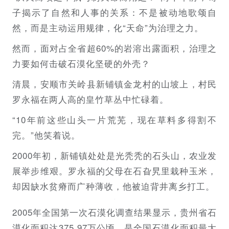
子揭示了自然和人事的关系：不是被动地歌颂自
然，而是主动运用规律，化“天命”为治理之力。
然而，面对占全省超60%的岩溶出露面积，治理之
力要如何击破石漠化坚硬的外壳？
清晨，安顺市关岭县新铺镇金龙村的山坡上，村民
罗永福在两人高的皇竹草丛中忙碌着。
“10年前这些山头一片荒芜，现在草料多得割不
完。”他笑着说。
2000年初，新铺镇处处是光秃秃的石头山，农业发
展举步维艰。罗永福的父母在石旮旯里栽种玉米，
却因缺水贫瘠而广种薄收，他被迫背井离乡打工。
2005年全国第一次石漠化调查结果显示，贵州省石
漠化面积达375.97万公顷，是全国石漠化面积最大