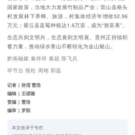
国家政策，当地大力发展竹制品产业；雷山县格头
村发展林下养蜂、旅游，村集体经济年增收52.96
万元；紫云县蓝莓种植达1.6万亩，成为“致富果”。
生态兴则文明兴，生态衰则文明衰。贵州正持续积
蓄力量，推动绿水青山不断转化为金山银山。
黔南融媒 秦祥祥 秦超 陈飞兵
毕节台 熊松 周翊 郭磊
记者
孙滢 曹浩
编辑
王珺璐
责编
曹浩
编审
罗阳
本文收录于专栏