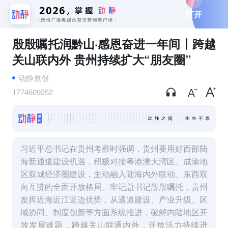
打开
殷殷嘱托润黔山·感恩奋进一年间丨跨越
关山联内外 贵州持续扩大“朋友圈”
动静原创
1774609252
习近平总书记在贵州考察时强调，贵州要用好西部陆
海新通道建设机遇，积极对接粤港澳大湾区、成渝地
区双城经济圈建设，主动融入陆海内外联动、东西双
向互济的全面开放格局。牢记总书记殷殷嘱托，贵州
发挥近海近江近边优势，从通道建设、产业升级、区
域协同、制度创新等方面系统推进，破解内陆地区开
放发展难题，跨越关山联通内外，开放活力持续迸