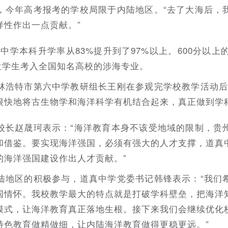
，今年高考报考的学校局限于内陆地区。“去了大海后，
样性作出一点贡献。”
道真中学本科升学率从83%提升到了97%以上。600分以
4位学生考入全国知名高校的涉海专业。
林浩特市第六中学教研组长王刚在参观完学校教学活动后
很快地将古生物学和海洋科学有机结合起来，真正做到学
校长赵晟珂表示：“海洋教育本身不该受地域的限制，贵
和借鉴。要实现海洋强国，必须有强大的人才支撑，道真
的海洋强国建设作出人才贡献。”
陆地区的积极参与，道真中学党委书记韩锋表示：“我们
国情怀。我校教学最大的特点就是打破学科壁垒，把海洋
模式，让海洋教育真正落地生根。接下来我们会继续优化
特色教育做精做细，让内陆海洋教育做得更稳更远。”