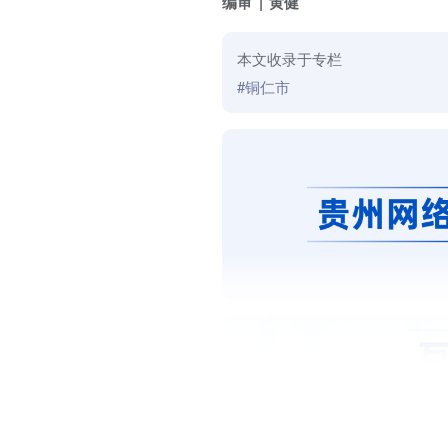
编审
黄健
本文收录于专栏
#铜仁市