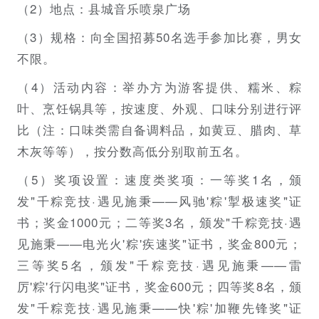
（2）地点：县城音乐喷泉广场
（3）规格：向全国招募50名选手参加比赛，男女
不限。
（4）活动内容：举办方为游客提供、糯米、粽
叶、烹饪锅具等，按速度、外观、口味分别进行评
比（注：口味类需自备调料品，如黄豆、腊肉、草
木灰等等），按分数高低分别取前五名。
（5）奖项设置：速度类奖项：一等奖1名，颁
发"千粽竞技·遇见施秉——风驰'粽'掣极速奖"证
书；奖金1000元；二等奖3名，颁发"千粽竞技·遇
见施秉——电光火'粽'疾速奖"证书，奖金800元；
三等奖5名，颁发"千粽竞技·遇见施秉——雷
厉'粽'行闪电奖"证书，奖金600元；四等奖8名，颁
发"千粽竞技·遇见施秉——快'粽'加鞭先锋奖"证