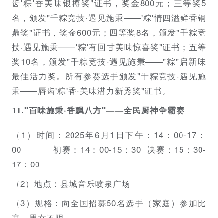
齿'粽'香美味银樽奖"证书，奖金800元；三等奖5
名，颁发"千粽竞技·遇见施秉——'粽'情四溢鲜香铜
鼎奖"证书，奖金600元；四等奖8名，颁发"千粽竞
技·遇见施秉——'粽'有回甘美味惊喜奖"证书；五等
奖10名，颁发"千粽竞技·遇见施秉——"粽"启新味
最佳活力奖。所有参赛选手颁发"千粽竞技·遇见施
秉——唇齿'粽'香·美味潜力新秀奖"证书。
11."百味施秉·香飘八方"——全民厨神争霸赛
（1）时间：2025年6月1日下午：14：00-17：
00 初赛：14：00-15：30 决赛：15：30-
17：00
（2）地点：县城音乐喷泉广场
（3）规格：向全国招募50名选手（家庭）参加比
赛，男女不限。