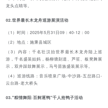
龙头点睛等。
02.世界最长木龙舟巡游展演活动
（1）时间：2025年5月31日09：40-12：00
（2）地点：施秉县城区
（3）内容：千名壮汉抬世界最长木龙舟陆上巡
游，千名盛装姑妈，杨柳塘刻道、芦笙、板凳舞展
示，双井踩鼓舞展示，马号苗族盛装展示等。
（4）巡游线路：音乐喷泉广场-中沙路-五岔路口-
云台路-老大桥头
03."粽情舞阳·百舸逐鸭"千人抢鸭子活动