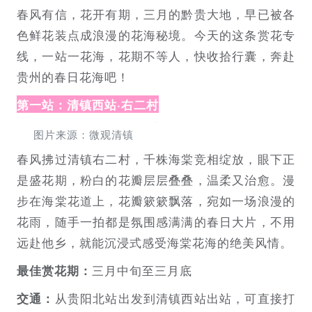
春风有信，花开有期，三月的黔贵大地，早已被各
色鲜花装点成浪漫的花海秘境。今天的这条赏花专
线，一站一花海，花期不等人，快收拾行囊，奔赴
贵州的春日花海吧！
第一站：清镇西站·右二村
图片来源：微观清镇
春风拂过清镇右二村，千株海棠竞相绽放，眼下正
是盛花期，粉白的花瓣层层叠叠，温柔又治愈。漫
步在海棠花道上，花瓣簌簌飘落，宛如一场浪漫的
花雨，随手一拍都是氛围感满满的春日大片，不用
远赴他乡，就能沉浸式感受海棠花海的绝美风情。
三月中旬至三月底
最佳赏花期：
从贵阳北站出发到清镇西站出站，可直接打
交通：