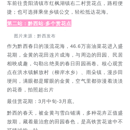
车前往贵阳清镇市红枫湖镇右二村赏花点，路程便
捷；也可选择乘坐乡镇公交，轻松抵达花海。
第二站：黔西站·多个赏花点
图片来源：黔西发布
作为黔西春日的顶流花海，46.6万亩油菜花进入盛
花期，金黄的花田连片成海，与周边的田园、民居
相映成趣，勾勒出绝美的春日田园画卷。核心观赏
点在洪水镇解放村（柳岸水乡）、雨朵镇，漫步田
埂间，满眼都是耀眼的金黄，空气里都弥漫着淡淡
的花香，拍照超出片
最佳赏花期：3月中旬-3月底。
黔西的春天，被金黄与雪白铺满，多种花卉正值盛
放期，藏着最治愈的田园春色，是高铁赏花途中不
可错过的一站。