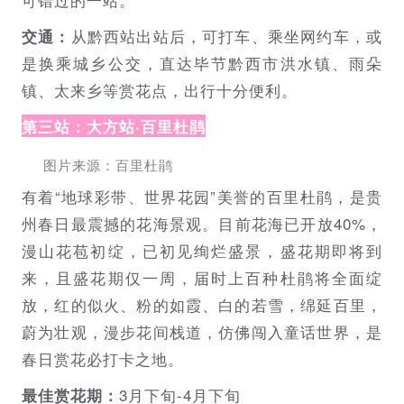
从黔西站出站后，可打车、乘坐网约车，或
交通：
是换乘城乡公交，直达毕节黔西市洪水镇、雨朵
镇、太来乡等赏花点，出行十分便利。
第三站：大方站·百里杜鹃
图片来源：百里杜鹃
有着“地球彩带、世界花园”美誉的百里杜鹃，是贵
州春日最震撼的花海景观。目前花海已开放40%，
漫山花苞初绽，已初见绚烂盛景，盛花期即将到
来，且盛花期仅一周，届时上百种杜鹃将全面绽
放，红的似火、粉的如霞、白的若雪，绵延百里，
蔚为壮观，漫步花间栈道，仿佛闯入童话世界，是
春日赏花必打卡之地。
3月下旬-4月下旬
最佳赏花期：