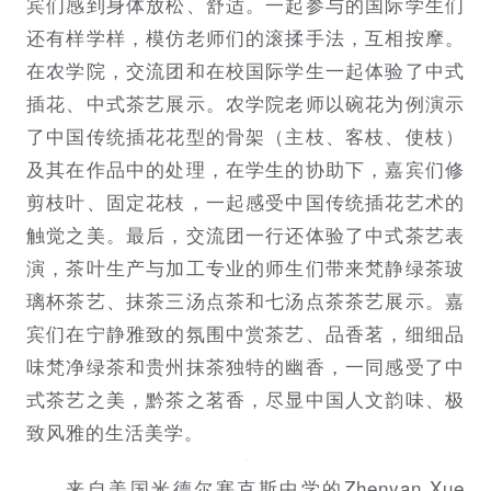
宾们感到身体放松、舒适。一起参与的国际学生们
还有样学样，模仿老师们的滚揉手法，互相按摩。
在农学院，交流团和在校国际学生一起体验了中式
插花、中式茶艺展示。农学院老师以碗花为例演示
了中国传统插花花型的骨架（主枝、客枝、使枝）
及其在作品中的处理，在学生的协助下，嘉宾们修
剪枝叶、固定花枝，一起感受中国传统插花艺术的
触觉之美。最后，交流团一行还体验了中式茶艺表
演，茶叶生产与加工专业的师生们带来梵静绿茶玻
璃杯茶艺、抹茶三汤点茶和七汤点茶茶艺展示。嘉
宾们在宁静雅致的氛围中赏茶艺、品香茗，细细品
味梵净绿茶和贵州抹茶独特的幽香，一同感受了中
式茶艺之美，黔茶之茗香，尽显中国人文韵味、极
致风雅的生活美学。
来自美国米德尔塞克斯中学的Zhenyan Xue