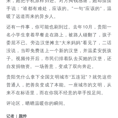
来，她把手机原样归还。对方掏钱感谢，她却摆摆
手说：“谁都有难处，应该的。”一句“应该的”，温
暖了远道而来的异乡人。
还有一件事，你可能也刷到过。去年10月，贵阳一
名小学生拿着早餐走在路上，被路人碰翻了，孩子
委屈不已。旁边汉堡摊主“大米妈妈”看见了，二话
没说，当即免费送上一个新的汉堡，并温柔安抚孩
子。视频传开后，市民们排着队去买她的汉堡，还
自发捐物资。一场善意，变成了双向奔赴。
贵阳凭什么拿下全国文明城市“五连冠”？就凭这些
普通人，把善良变成了本能。一座城市的文明，从
来不在标语里，而在你我不经意的举手投足间。
评论区，晒晒温暖你的瞬间。
记者
颜烨