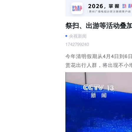
祭扫、出游等活动叠
央视新闻
1742799240
今年清明假期从4月4日到
赏花出行人群，将出现不小