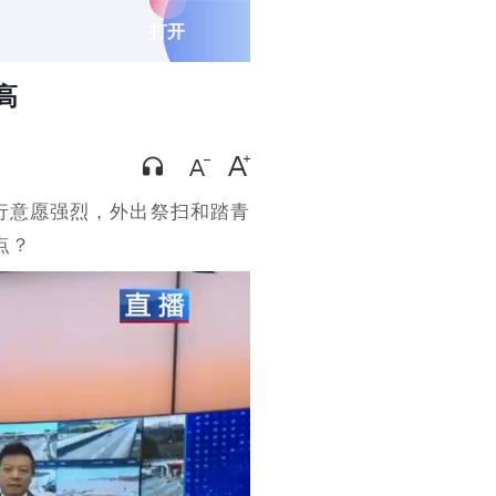
打开
高
行意愿强烈，外出祭扫和踏青
点？