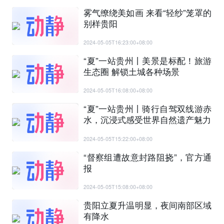
雾气缭绕美如画 来看“轻纱”笼罩的
别样贵阳
2024-05-05T16:23:00+08:00
“夏”一站贵州丨美景是标配！旅游
生态圈 解锁土城各种场景
2024-05-05T16:08:00+08:00
“夏”一站贵州丨骑行自驾双线游赤
水，沉浸式感受世界自然遗产魅力
2024-05-05T15:22:00+08:00
“督察组遭故意封路阻挠”，官方通
报
2024-05-05T15:08:00+08:00
贵阳立夏升温明显，夜间南部区域
有降水