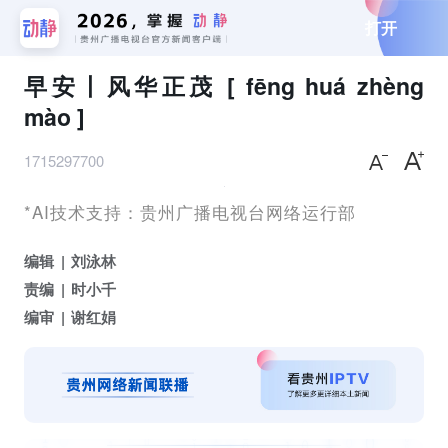
打开
早安丨风华正茂 [ fēng huá zhèng
mào ]
1715297700
*AI技术支持：贵州广播电视台网络运行部
编辑
刘泳林
责编
时小千
编审
谢红娟