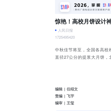
惊艳！高校月饼设计
人民日报
1725495420
中秋佳节将至，全国各高校
直径27公分的提浆大月饼，
编辑
任绍文
责编
飞宇
编审
王玺