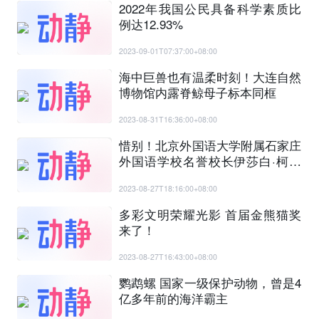
2022年我国公民具备科学素质比
例达12.93%
2023-09-01T07:37:00+08:00
海中巨兽也有温柔时刻！大连自然
博物馆内露脊鲸母子标本同框
2023-08-31T16:36:00+08:00
惜别！北京外国语大学附属石家庄
外国语学校名誉校长伊莎白·柯鲁
克逝世 爱听红河谷的校长离开了
2023-08-27T18:16:00+08:00
多彩文明荣耀光影 首届金熊猫奖
来了！
2023-08-27T16:43:00+08:00
鹦鹉螺 国家一级保护动物，曾是4
亿多年前的海洋霸主