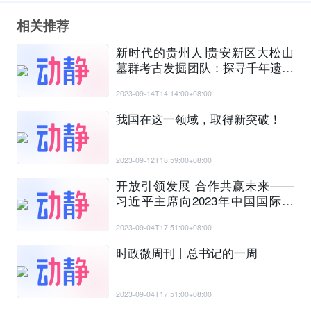
相关推荐
新时代的贵州人∣贵安新区大松山
墓群考古发掘团队：探寻千年遗迹
赓续黔中文脉
2023-09-14T14:14:00+08:00
我国在这一领域，取得新突破！
2023-09-12T18:59:00+08:00
开放引领发展 合作共赢未来——
习近平主席向2023年中国国际服
务贸易交易会全球服务贸易峰会发
2023-09-04T17:51:00+08:00
表视频致辞引发热烈反响
时政微周刊丨总书记的一周
2023-09-04T17:51:00+08:00