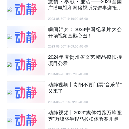
激情・奉献・廉洁——2023全国
广播电视和网络视听先进事迹报告
会
2023-08-30T19:10:00+08:00
瞬间泪奔：2023中国纪录片大会
开场视频直戳心巴！
2023-08-30T19:09:00+08:00
2024年度贵州省文艺精品拟扶持
项目公示
2023-08-28T09:27:00+08:00
动静视频丨贵阳不要门票“音乐节”
又来了
2023-08-27T18:39:00+08:00
动静视频丨2023“媒体领跑万峰竞
秀”万峰林半程马拉松体验赛开跑