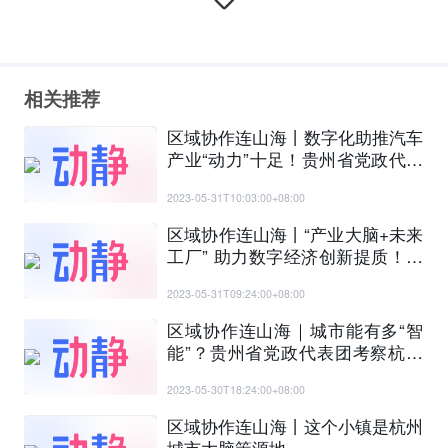
相关推荐
区域协作连山海丨数字化助推汽车
产业“动力”十足！贵州省党政代表
团考察吉利控股集团
2023-05-31T10:03:00+08:00
区域协作连山海丨“产业大脑+未来
工厂” 助力数字经济创新提质！贵
州省党政代表团考察紫光恒越（杭
2023-05-31T09:24:00+08:00
州）技术有限公司
区域协作连山海｜城市能有多“智
能”？贵州省党政代表团考察杭州
城市大脑运营指挥中心
2023-05-30T18:24:00+08:00
区域协作连山海丨这个小镇是杭州
城市大脑策源地