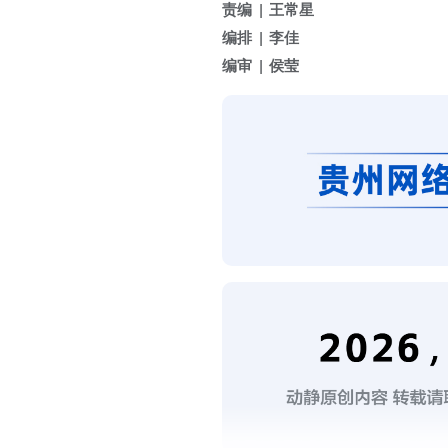
责编
王常星
编排
李佳
编审
侯莹