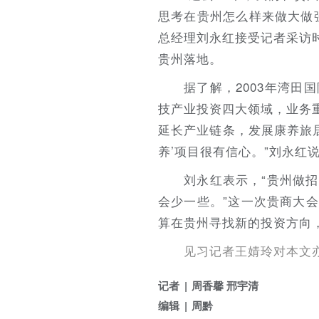
思考在贵州怎么样来做大做
总经理刘永红接受记者采访
贵州落地。
据了解，2003年湾
技产业投资四大领域，业务
延长产业链条，发展康养旅
养’项目很有信心。”刘永
刘永红表示，“贵州做
会少一些。”这一次贵商大
算在贵州寻找新的投资方向
见习记者王婧玲对本文
记者
周香馨 邢宇清
编辑
周黔