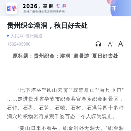
打开
贵州织金溶洞，秋日好去处
人民网-贵州频道
1692493980
原标题：贵州织金：溶洞“避暑游”夏日好去处
“地下塔林”“铁山云雾”“寂静群山”“百尺垂帘”
……走进贵州省毕节市织金县官寨乡织金洞景区，
石钟、石乳、石笋、石幔、石树、石瀑等四十多种
洞穴堆积物岩溶景观千姿百态，令人叹为观止。
“黄山归来不看岳，织金洞外无洞天。”织金洞