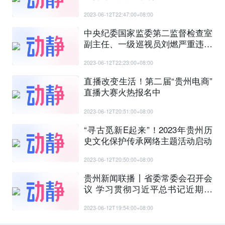
2023-06-12T22:47:00+08:00
中央纪委国家监委第二监督检查室
副主任、一级巡视员刘燃严重违纪
违法被开除党籍和公职
2023-06-12T22:23:00+08:00
直播改变生活！第二届“贵州电商”
直播大赛火热报名中
2023-06-12T20:51:00+08:00
“寻古觅新E起来”！2023年贵州历
史文化保护传承网络主题活动启动
2023-06-12T20:50:00+08:00
贵州新闻联播丨省委常委会召开会
议 学习贯彻习近平总书记近期重
要讲话精神 研究部署全省教育 文
2023-06-12T19:54:00+08:00
化建设和巩固拓展脱贫攻坚成果同
乡村振兴有效衔接等工作