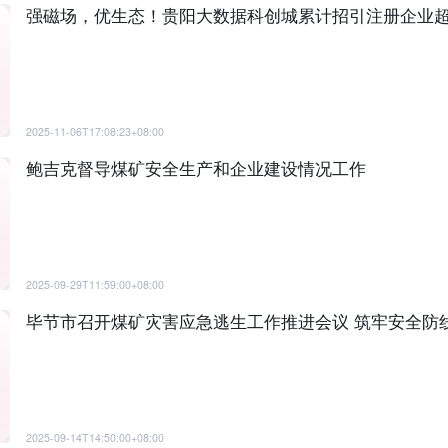
强磁场，优生态！贵阳大数据科创城累计招引注册企业超1
2025-11-06T17:08:23+08:00
鲍吉克督导煤矿安全生产和企业建设情况工作
2025-09-29T11:59:00+08:00
毕节市召开煤矿灾害应急逃生工作推进会议 筑牢安全防
2025-09-14T14:50:00+08:00