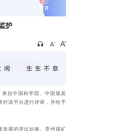
打开
监护
，来自中国科学院、中国煤炭
者对该平台进行评审，并给予
量发展的突出短板。贵州煤矿