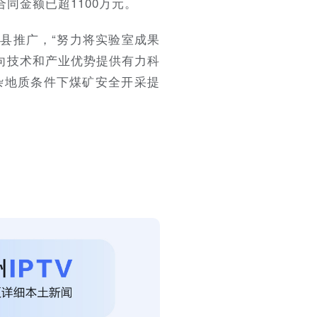
同金额已超1100万元。
县推广，“努力将实验室成果
向技术和产业优势提供有力科
杂地质条件下煤矿安全开采提