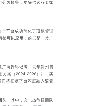
与分级预警，更提供远程专家
这个平台成功简化了顶板管理
间都可以应用，前景是非常广
任广向告诉记者，去年贵州省
（2024-2026）》，实
我们将把该平台深度融入监管
关团队。其中，文志杰教授团队