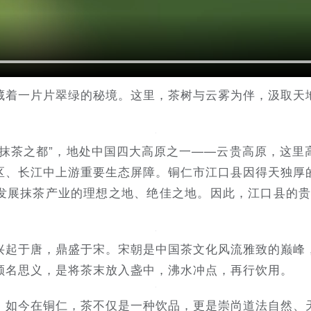
藏着一片片翠绿的秘境。这里，茶树与云雾为伴，汲取天
国抹茶之都”，地处中国四大高原之一——云贵高原，这里
区、长江中上游重要生态屏障。铜仁市江口县因得天独厚
发展抹茶产业的理想之地、绝佳之地。因此，江口县的贵
兴起于唐，鼎盛于宋。宋朝是中国茶文化风流雅致的巅峰
顾名思义，是将茶末放入盏中，沸水冲点，再行饮用。
。如今在铜仁，茶不仅是一种饮品，更是崇尚道法自然、