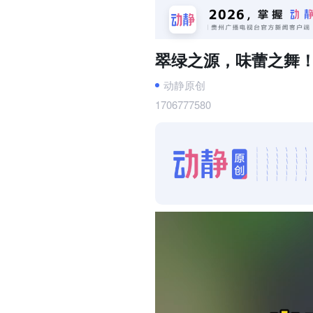
翠绿之源，味蕾之舞
动静原创
1706777580