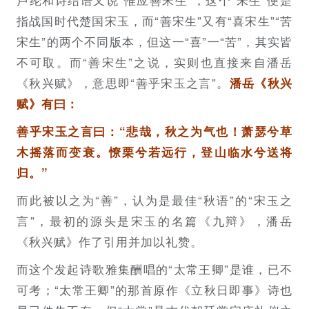
指战国时代楚国宋玉，而“善宋生”又有“喜宋生”“苦
宋生”的两个不同版本，但这一“喜”一“苦”，其实皆
不可取。而“善宋生”之说，实则也直接来自潘岳
《秋兴赋》，意思即“善乎宋玉之言”。
潘岳《秋兴
赋》有曰：
善乎宋玉之言曰：“悲哉，秋之为气也！萧瑟兮草
木摇落而变衰。憭栗兮若远行，登山临水兮送将
归。”
而此被以之为“善”，认为是最佳“秋语”的“宋玉之
言”，最初的源头是宋玉的名篇《九辩》，潘岳
《秋兴赋》作了引用并加以礼赞。
而这个发起诗歌雅集酬唱的“太常王卿”是谁，已不
可考；“太常王卿”的那首原作《立秋日即事》诗也