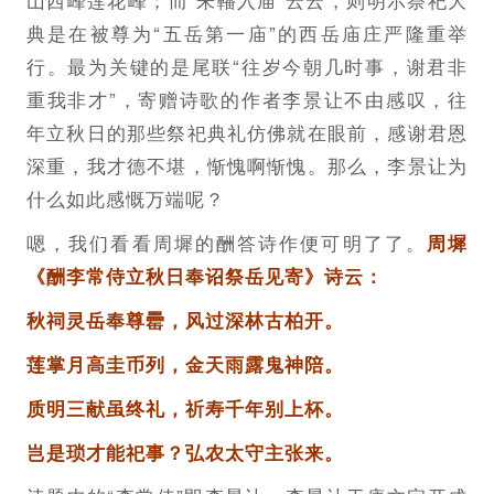
典是在被尊为“五岳第一庙”的西岳庙庄严隆重举
行。最为关键的是尾联“往岁今朝几时事，谢君非
重我非才”，寄赠诗歌的作者李景让不由感叹，往
年立秋日的那些祭祀典礼仿佛就在眼前，感谢君恩
深重，我才德不堪，惭愧啊惭愧。那么，李景让为
什么如此感慨万端呢？
嗯，我们看看周墀的酬答诗作便可明了了。
周墀
《酬李常侍立秋日奉诏祭岳见寄》诗云：
秋祠灵岳奉尊罍，风过深林古柏开。
莲掌月高圭币列，金天雨露鬼神陪。
质明三献虽终礼，祈寿千年别上杯。
岂是琐才能祀事？弘农太守主张来。