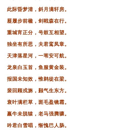
此际昏梦清，斜月满轩房。
屣履步前楹，剑戟森在行。
重城宵正分，号鼓互相望。
独坐有所思，夫君鸾凤章。
天津落星河，一苇安可航。
龙泉白玉首，鱼服黄金装。
报国未知效，惟鹈徒在梁。
裴回顾戎旃，颢气生东方。
衰叶满栏草，斑毛盈镜霜。
羸牛未脱辕，老马强腾骧。
吟君白雪唱，惭愧巴人肠。