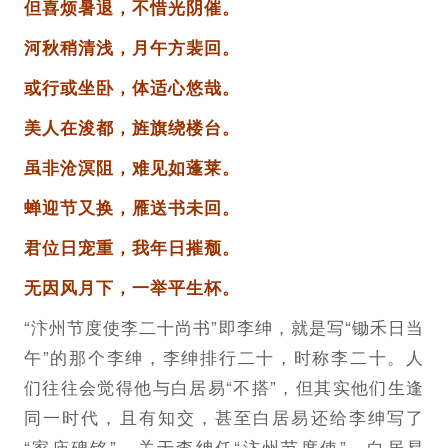
但喜烦暑退，不惜光阴催。
河秋稍清浅，月午方裴回。
或行或坐卧，体适心悠哉。
美人在浚都，旌旗绕楼台。
虽非沧溟阻，难见如蓬莱。
蝉迎节又换，雁送书未回。
君位日宠重，我年日摧颓。
无因风月下，一举平生杯。
“汴州节度使李二十尚书”即李绅，就是写“锄禾日当
午”的那个李绅，李绅排行二十，时称李二十。人
们往往会觉得他与白居易“不搭”，但其实他们生逢
同一时代，且有知交，甚至白居易还给李绅写了
“家庙碑铭”。关于李绅任“汴州节度使”，白居易