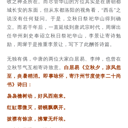
收之神圣所在。而尽管华山的方位其实是在唐朝都
城长安的东面，但从东都洛阳的视角看，“西岳”之
说没有任何疑问。于是，立秋日祭祀华山得到确
立。而若干年后，一直延续到唐武宗时代，周墀出
任华州刺史奉诏立秋日祭祀华山，李景让寄诗勉
励，周墀于是推重李景让，写下了此酬答诗篇。
无独有偶，中唐的两位大家白居易、李绅，也曾在
立秋节气互相寄诗致意。
白居易《立秋夕，凉风忽
至，炎暑稍消。即事咏怀，寄汴州节度使李二十尚
书》诗曰：
袅袅檐树动，好风西南来。
红缸霏微灭，碧幌飘飖开。
披襟有馀凉，拂簟无纤埃。