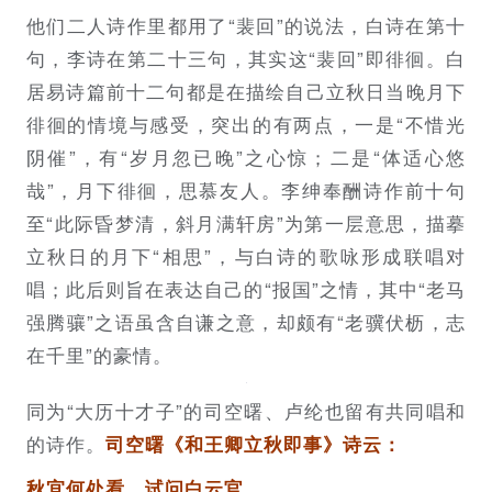
他们二人诗作里都用了“裴回”的说法，白诗在第十
句，李诗在第二十三句，其实这“裴回”即徘徊。白
居易诗篇前十二句都是在描绘自己立秋日当晚月下
徘徊的情境与感受，突出的有两点，一是“不惜光
阴催”，有“岁月忽已晚”之心惊；二是“体适心悠
哉”，月下徘徊，思慕友人。李绅奉酬诗作前十句
至“此际昏梦清，斜月满轩房”为第一层意思，描摹
立秋日的月下“相思”，与白诗的歌咏形成联唱对
唱；此后则旨在表达自己的“报国”之情，其中“老马
强腾骧”之语虽含自谦之意，却颇有“老骥伏枥，志
在千里”的豪情。
同为“大历十才子”的司空曙、卢纶也留有共同唱和
的诗作。
司空曙《和王卿立秋即事》诗云：
秋宜何处看，试问白云官。