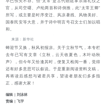
早已佚失不存。但“太常”是古代朝廷掌宗庙礼仪之
官，从司空曙、卢纶两首和诗倒推，此“太常王卿”
所写，或主要是时序变迁、风凉暑残、风物美好、
国泰民安等大意，并于诗中明言号召文士们加以唱
和。
来源：新华社
蝉迎节又换，秋风初报凉。关于立秋节气，本专栏
去年已写有文章《立秋，云天收夏色，木叶动秋
声》，但今年又恰逢其时，便复又检阅一番，觉得
还有好多意思可以叙说。于是重新阅读资料文稿，
再将读后感想与诸君共享，望读者朋友们多多指
正，感谢大家！
编辑
刘泳林
责编
飞宇