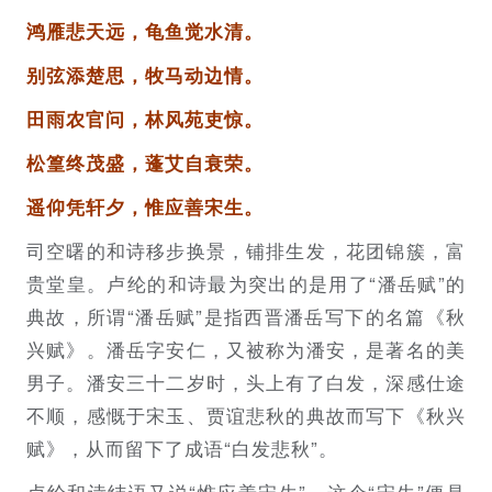
鸿雁悲天远，龟鱼觉水清。
别弦添楚思，牧马动边情。
田雨农官问，林风苑吏惊。
松篁终茂盛，蓬艾自衰荣。
遥仰凭轩夕，惟应善宋生。
司空曙的和诗移步换景，铺排生发，花团锦簇，富
贵堂皇。卢纶的和诗最为突出的是用了“潘岳赋”的
典故，所谓“潘岳赋”是指西晋潘岳写下的名篇《秋
兴赋》。潘岳字安仁，又被称为潘安，是著名的美
男子。潘安三十二岁时，头上有了白发，深感仕途
不顺，感慨于宋玉、贾谊悲秋的典故而写下《秋兴
赋》，从而留下了成语“白发悲秋”。
卢纶和诗结语又说“惟应善宋生”，这个“宋生”便是