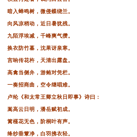
暗入蝉鸣树，微侵蝶绕兰。
向风凉稍动，近日暑犹残。
九陌浮埃减，千峰爽气攒。
换衣防竹暮，沈果讶泉寒。
宫响传花杵，天清出露盘。
高禽当侧弁，游鲔对凭栏。
一奏招商曲，空令继唱难。
卢纶《和太常王卿立秋日即事》诗曰：
嵩高云日明，潘岳赋初成。
篱槿花无色，阶桐叶有声。
绛纱垂簟净，白羽拂衣轻。