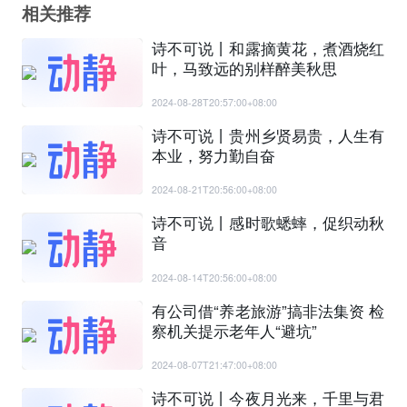
相关推荐
诗不可说丨和露摘黄花，煮酒烧红
叶，马致远的别样醉美秋思
2024-08-28T20:57:00+08:00
诗不可说丨贵州乡贤易贵，人生有
本业，努力勤自奋
2024-08-21T20:56:00+08:00
诗不可说丨感时歌蟋蟀，促织动秋
音
2024-08-14T20:56:00+08:00
有公司借“养老旅游”搞非法集资 检
察机关提示老年人“避坑”
2024-08-07T21:47:00+08:00
诗不可说丨今夜月光来，千里与君