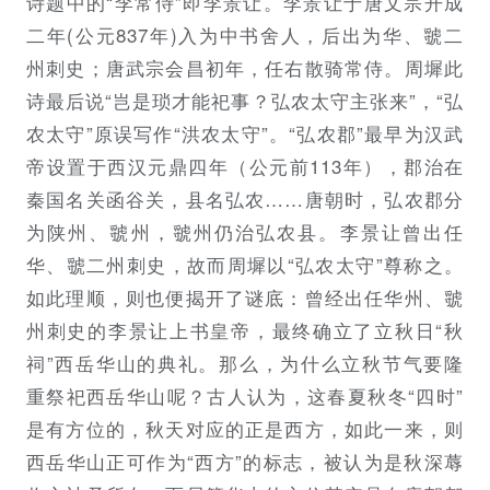
诗题中的“李常侍”即李景让。李景让于唐文宗开成
二年(公元837年)入为中书舍人，后出为华、虢二
州刺史；唐武宗会昌初年，任右散骑常侍。周墀此
诗最后说“岂是琐才能祀事？弘农太守主张来”，“弘
农太守”原误写作“洪农太守”。“弘农郡”最早为汉武
帝设置于西汉元鼎四年（公元前113年），郡治在
秦国名关函谷关，县名弘农……唐朝时，弘农郡分
为陕州、虢州，虢州仍治弘农县。李景让曾出任
华、虢二州刺史，故而周墀以“弘农太守”尊称之。
如此理顺，则也便揭开了谜底：曾经出任华州、虢
州刺史的李景让上书皇帝，最终确立了立秋日“秋
祠”西岳华山的典礼。那么，为什么立秋节气要隆
重祭祀西岳华山呢？古人认为，这春夏秋冬“四时”
是有方位的，秋天对应的正是西方，如此一来，则
西岳华山正可作为“西方”的标志，被认为是秋深蓐