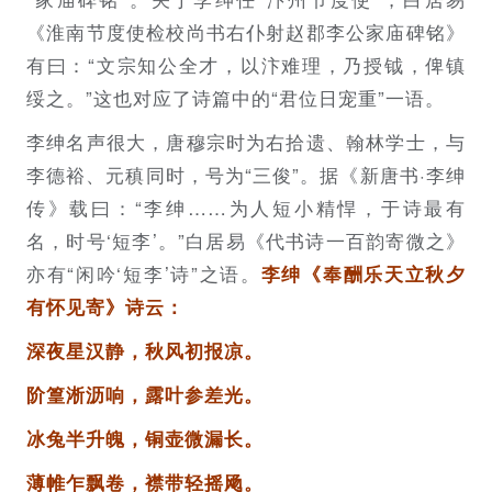
《淮南节度使检校尚书右仆射赵郡李公家庙碑铭》
有曰：“文宗知公全才，以汴难理，乃授钺，俾镇
绥之。”这也对应了诗篇中的“君位日宠重”一语。
李绅名声很大，唐穆宗时为右拾遗、翰林学士，与
李德裕、元稹同时，号为“三俊”。据《新唐书·李绅
传》载曰：“李绅……为人短小精悍，于诗最有
名，时号‘短李’。”白居易《代书诗一百韵寄微之》
亦有“闲吟‘短李’诗”之语。
李绅《奉酬乐天立秋夕
有怀见寄》诗云：
深夜星汉静，秋风初报凉。
阶篁淅沥响，露叶参差光。
冰兔半升魄，铜壶微漏长。
薄帷乍飘卷，襟带轻摇飏。