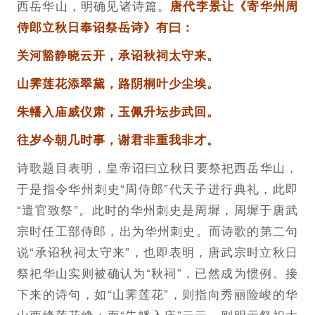
西岳华山，明确见诸诗篇。
唐代李景让《寄华州周
侍郎立秋日奉诏祭岳诗》有曰：
关河豁静晓云开，承诏秋祠太守来。
山霁莲花添翠黛，路阴桐叶少尘埃。
朱轓入庙威仪肃，玉佩升坛步武回。
往岁今朝几时事，谢君非重我非才。
诗歌题目表明，皇帝诏曰立秋日要祭祀西岳华山，
于是指令华州刺史“周侍郎”代天子进行典礼，此即
“遣官致祭”。此时的华州刺史是周墀，周墀于唐武
宗时任工部侍郎，出为华州刺史。而诗歌的第二句
说“承诏秋祠太守来”，也即表明，唐武宗时立秋日
祭祀华山实则被确认为“秋祠”，已然成为惯例。接
下来的诗句，如“山霁莲花”，则指向秀丽险峻的华
山西峰莲花峰；而“朱轓入庙”云云，则明示祭祀大