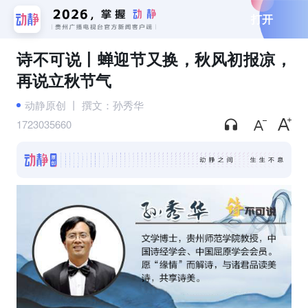
打开
诗不可说丨蝉迎节又换，秋风初报凉，
再说立秋节气
动静原创
丨
撰文：孙秀华
1723035660