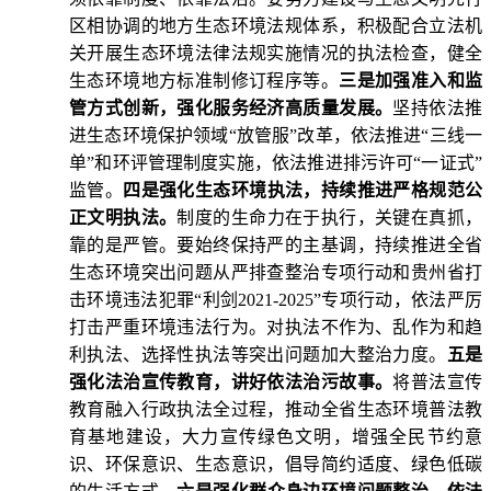
区相协调的地方生态环境法规体系，积极配合立法机
关开展生态环境法律法规实施情况的执法检查，健全
生态环境地方标准制修订程序等。
三是加强准入和监
管方式创新，强化服务经济高质量发展。
坚持依法推
进生态环境保护领域“放管服”改革，依法推进“三线一
单”和环评管理制度实施，依法推进排污许可“一证式”
监管。
四是强化生态环境执法，持续推进严格规范公
正文明执法。
制度的生命力在于执行，关键在真抓，
靠的是严管。要始终保持严的主基调，持续推进全省
生态环境突出问题从严排查整治专项行动和贵州省打
击环境违法犯罪“利剑2021-2025”专项行动，依法严厉
打击严重环境违法行为。对执法不作为、乱作为和趋
利执法、选择性执法等突出问题加大整治力度。
五是
强化法治宣传教育，讲好依法治污故事。
将普法宣传
教育融入行政执法全过程，推动全省生态环境普法教
育基地建设，大力宣传绿色文明，增强全民节约意
识、环保意识、生态意识，倡导简约适度、绿色低碳