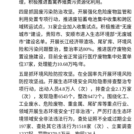
理，积极推进畜禽养殖粪污资源化利用。
四是抓固废污染防治攻坚。开展强化危险废物监管和
利用处置专项行动，推进废铅蓄电池集中收集和跨区
域转运试点，31家企业加入收集试点。积极推进“无废
城市”建设，贵阳市、安顺市进入生态环境部“无废城
市”建设名单。开展长江经济带渣场、尾矿库、环境风
险和污染问题整治，整治率达80%。推进医疗废物处
置设施建设，目前全省正常运行医疗废物集中处置单
位37家，处理能力10.68万吨/年。
五是抓环境风险防控攻坚。在全国率先开展环境风险
防控攻坚战。开展生态环境安全风险隐患排查整治专
项行动，出动人员4.8万人（次），排查企业2.1万家
（次），发现隐患6545个，整改6472个。围绕化工、
工业废水、危险废物、重金属、尾矿库等重点行业、
领域开展生态环境安全“打非治违”，严厉打击生态环
境领域安全非法违法行为，查处证照不全或过期企业
197家、查处其它违法行为1518家（次）、立案调查
1227起、罚款8270.5万元、拘留126人。