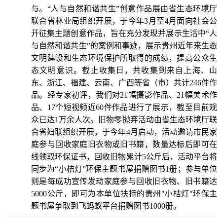
与。“人与自然和谐共生”创意作品展由省生态环境厅
联合省林业局组织开展，于今年3月至4月面向社会公
开征集主题创意作品，旨在充分发现并展示生活中“人
与自然和谐共生”的案例和事迹，展示贵州近年来生态
文明建设和生态环境保护所取得的成绩，提高公众生
态文明意识。截止收集日，共收集到来自上海、山
东、浙江、福建、云南、广西等省（市）共计246件作
品。经专家初评，我们对21幅摄影作品、21幅美术作
品、17个短视频近60件作品进行了展示，截至目前观
众已达1万余人次。旧物零抛弃活动由省生态环境厅联
合省妇联组织开展，于今年4月启动，活动邀请市民家
庭参与回收家庭旧衣物或旧书籍，数量达标后即可在
线领取环保证书，回收旧物累计5公斤后，活动平台将
同步为“小桔灯”环保主题书屋捐赠图书1册；参与单位
则是每成功宣传发动家庭参与回收旧衣物、旧书籍达
5000公斤，即可为本单位扶持的贵州"小桔灯"环保主
题书屋争取到飞蚂蚁平台捐赠图书1000册。