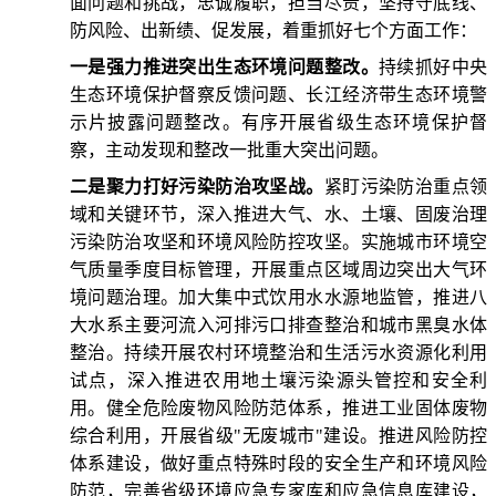
面问题和挑战，忠诚履职，担当尽责，坚持守底线、
防风险、出新绩、促发展，着重抓好七个方面工作：
一是强力推进突出生态环境问题整改。
持续抓好中央
生态环境保护督察反馈问题、长江经济带生态环境警
示片披露问题整改。有序开展省级生态环境保护督
察，主动发现和整改一批重大突出问题。
二是聚力打好污染防治攻坚战。
紧盯污染防治重点领
域和关键环节，深入推进大气、水、土壤、固废治理
污染防治攻坚和环境风险防控攻坚。实施城市环境空
气质量季度目标管理，开展重点区域周边突出大气环
境问题治理。加大集中式饮用水水源地监管，推进八
大水系主要河流入河排污口排查整治和城市黑臭水体
整治。持续开展农村环境整治和生活污水资源化利用
试点，深入推进农用地土壤污染源头管控和安全利
用。健全危险废物风险防范体系，推进工业固体废物
综合利用，开展省级"无废城市"建设。推进风险防控
体系建设，做好重点特殊时段的安全生产和环境风险
防范，完善省级环境应急专家库和应急信息库建设，