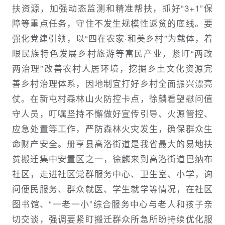
扶资源，加强动态监测和精准帮扶，抓好“3+1”保
障等重点任务，守住不发生规模性返贫的底线。要
强化党建引领，以“四在农家·和美乡村”为载体，着
眼民族特色发展乡村旅游等富民产业，紧盯“两改
两治理”改善农村人居环境，挖掘乡土文化资源完
善乡村治理体系，因地制宜打好乡村全面振兴漂亮
仗。在新屯村森林山火防控卡点，徐麟看望慰问值
守人员，叮嘱坚持不懈做好宣传引导、火源管控、
应急处置等工作，严防森林火灾发生，确保群众生
命财产安全。册亨县高洛街道是我省最大的易地扶
贫搬迁集中安置区之一，徐麟来到高洛街道巴纳布
社区，走进社区党群服务中心、卫生室、小学，询
问便民服务、群众就医、学生就学等情况，在社区
图书馆、“一老一小”综合服务中心与老人和孩子亲
切交谈，强调要紧盯搬迁群众所急所盼持续优化服