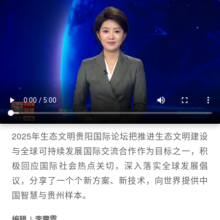
贵州新闻联播丨【共商全球发展绿色转
型 聚焦2025年生态文明论坛】共谋绿
色未来 为推进全球可持续发展贡献智慧
和力量
贵州新闻联播
1751887080
2025年生态文明贵阳国际论坛把推进生态文明建设
与全球可持续发展国际交流合作作为目标之一，积
极回应国际社会热点关切，深入落实全球发展倡
议，分享了一个个新方案、新技术，向世界提供中
国智慧与贵州样本。
编辑
李雯霖