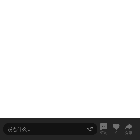
工业最强音丨贵州中芯微，被大厂选中的芯片企业！
评论
0
分享