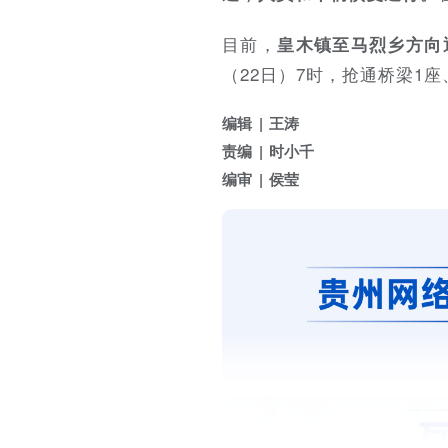
目前，
皇木镇至马烈乡方向
（22日）7时，抢通桥梁1
编辑
王涛
责编
时小千
编审
侯莹