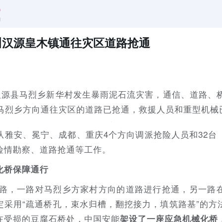
川汉源皇木镇通往灾区道路抢通
汉源县马烈乡新华村发生暴雨泥石流灾害，通信、道路、
至马烈乡方向通往灾区的道路已抢通，救援人员和重型机械
从雅安、冕宁、成都、重庆4个方向调派抢险人员和32台
险情勘察、道路抢通等工作。
化桥保障通行
分两路，一路对马烈乡方家村方向的道路进行抢通，另一路
定采用“疏通桥孔，束水归槽，翻挖接力，填筑路基”的方
在受损的豆腐石桥处，中国安能
架设了一座应急机械化桥