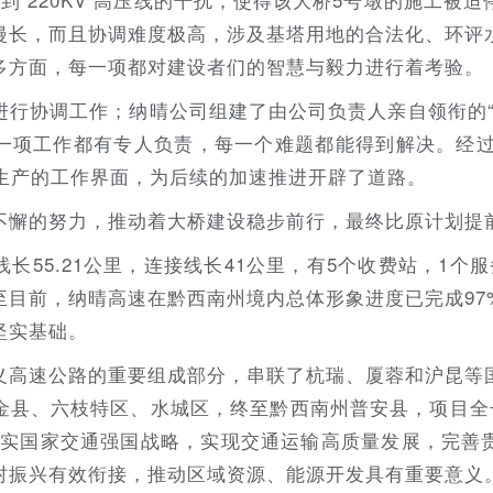
漫长，而且协调难度极高，涉及基塔用地的合法化、环评
多方面，每一项都对建设者们的智慧与毅力进行着考验。
行协调工作；纳晴公司组建了由公司负责人亲自领衔的“党
一项工作都有专人负责，每一个难题都能得到解决。经过多
常生产的工作界面，为后续的加速推进开辟了道路。
懈的努力，推动着大桥建设稳步前行，最终比原计划提前 
长55.21公里，连接线长41公里，有5个收费站，1个
至目前，纳晴高速在黔西南州境内总体形象进度已完成97
坚实基础。
兴义高速公路的重要组成部分，串联了杭瑞、厦蓉和沪昆
县、六枝特区、水城区，终至黔西南州普安县，项目全长1
于落实国家交通强国战略，实现交通运输高质量发展，完
村振兴有效衔接，推动区域资源、能源开发具有重要意义