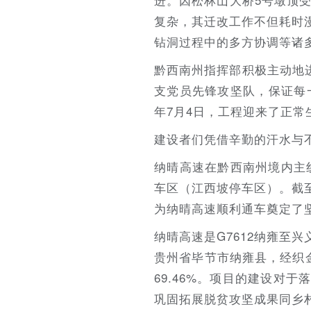
复杂，其迁改工作不但耗时
钻洞过程中的多方协调等诸
黔西南州指挥部积极主动地进
支党员先锋攻坚队，保证每
年7月4日，工程迎来了正
建设者们凭借辛勤的汗水与不
纳晴高速在黔西南州境内主线
车区（江西坡停车区）。截
为纳晴高速顺利通车奠定了
纳晴高速是G7612纳雍至
贵州省毕节市纳雍县，经织金
69.46%。项目的建设对
巩固拓展脱贫攻坚成果同乡