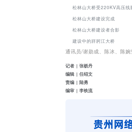
松林山大桥受220KV高压
松林山大桥建设完成
松林山大桥建设者合影
建设中的牂牁江大桥
通讯员/谢勋成、陈冰、陈婉
记者
张枥丹
编辑
任绍文
责编
陆勇
编审
李铁流