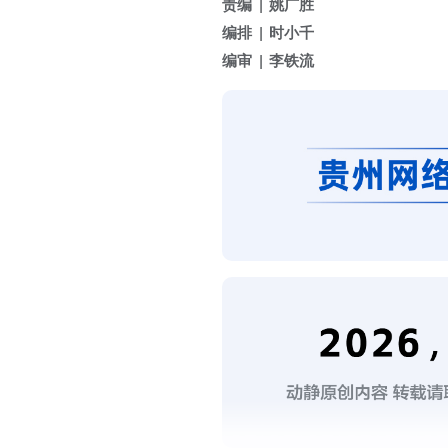
责编
姚广胜
编排
时小千
编审
李铁流