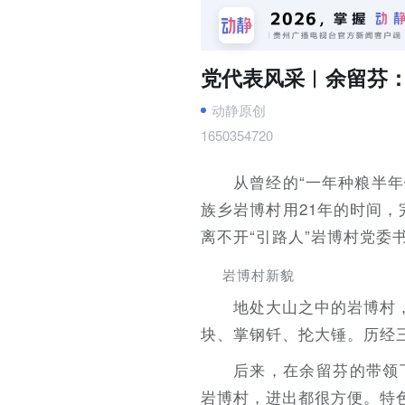
党代表风采︱余留芬：
动静原创
1650354720
从曾经的“一年种粮半
族乡岩博村用21年的时间，
离不开“引路人”岩博村党委
岩博村新貌
地处大山之中的岩博村
块、掌钢钎、抡大锤。历经
后来，在余留芬的带领
岩博村，进出都很方便。特