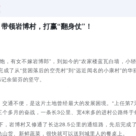
带领岩博村，打赢“翻身仗”！
年饱，有女不嫁岩博郎”，到如今的“农家楼蓝瓦白墙，小
完成了从“贫困落后的空壳村”到“远近闻名的小康村”的
书记余留芬的坚守。
，交通不便，是这片土地曾经最大的发展困境。“上任第7
三个多月的奋战，一条长3公里、宽4米多的进村公路终于
下，岩博村又修通了长达28.5公里的通组路，先后完成
色山货、新鲜蔬菜，很快就可以送到城里人的餐桌上。