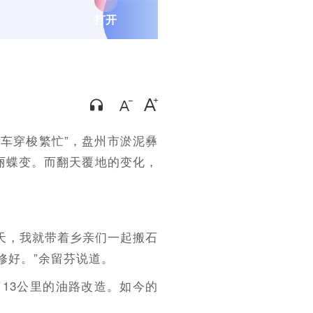
打开
轿车穿梭繁忙”，盘州市淤泥彝
华丽蝶变。而翻天覆地的变化，
天，我就带着乡亲们一起搬石
修好。”余留芬说道。
了13公里的油路改造。如今的