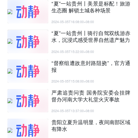
“夏”一站贵州丨美景是标配！旅游
生态圈 解锁土城各种场景
2024-05-05T16:08:00+08:00
“夏”一站贵州丨骑行自驾双线游赤
水，沉浸式感受世界自然遗产魅力
2024-05-05T15:22:00+08:00
“督察组遭故意封路阻挠”，官方通
报
2024-05-05T15:08:00+08:00
严肃追责问责 国务院安委会挂牌
督办河南大学大礼堂火灾事故
2024-05-05T13:37:00+08:00
贵阳立夏升温明显，夜间南部区域
有降水