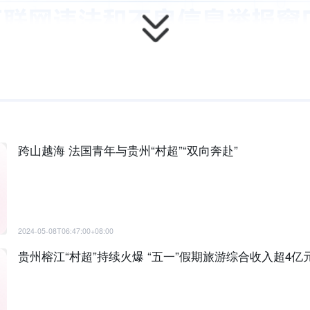
跨山越海 法国青年与贵州“村超”“双向奔赴”
2024-05-08T06:47:00+08:00
贵州榕江“村超”持续火爆 “五一”假期旅游综合收入超4亿