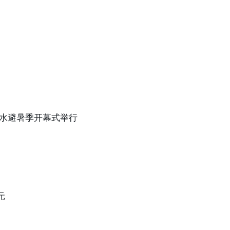
盘水避暑季开幕式举行
元