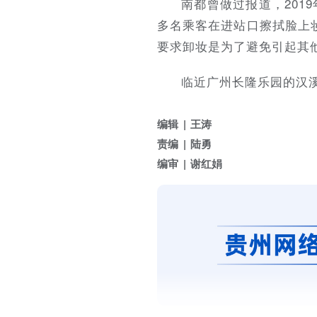
南都曾做过报道，201
多名乘客在进站口擦拭脸上
要求卸妆是为了避免引起其
临近广州长隆乐园的汉
编辑
王涛
责编
陆勇
编审
谢红娟