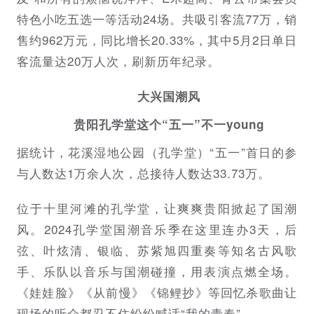
特色小吃五选一等活动24场。共吸引客流77万，销
售约962万元，同比增长20.33%，其中5月2日单日
客流量达20万人次，刷新历年纪录。
大兴国潮风
贵阳孔学堂这个“五一”不一young
据统计，花溪湿地公园（孔学堂）“五一”首日的参
与人数达1万余人次，总接待人数达33.73万。
位于十里河滩的孔学堂，让爽爽贵阳掀起了国潮
风。2024孔学堂国潮音乐季在这里连办3天，后
弦、叶炫清、银临、苏紫旭四重奏等知名古风歌
手、乐队以音乐与国潮碰撞，用表演点燃全场。
《娃娃脸》《从前慢》《锦鲤抄》等回忆杀歌曲让
现场的听众都忍不住纷纷喊话“我的青春”。