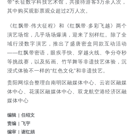
带”长征数字科技艺术馆，共接待游客3万余人次，
其中购买观影票观众超过2万人次。
《红飘带·伟大征程》和《红飘带·多彩飞越》两个
演艺场馆，几乎场场爆满，迎来了别样红。除了全
域行浸数字演艺，推出了盛唐密盒同款互动活动
——红飘带密语，眼疾手快、穿越火线、争分夺秒
等挑战赛，以及拓画、竹竿舞等非遗技艺体验，沉
浸式体验不一样的“红色文化”和非遗技艺。
贵阳网综合整理自南明区融媒体中心、云岩区融媒
体中心、花溪区融媒体中心、双龙航空港经济区融
媒体中心
编辑
任绍文
责编
飞宇
编审
谢红娟