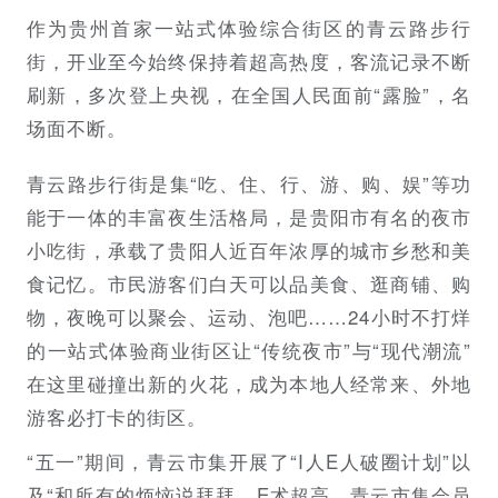
作为贵州首家一站式体验综合街区的青云路步行
街，开业至今始终保持着超高热度，客流记录不断
刷新，多次登上央视，在全国人民面前“露脸”，名
场面不断。
青云路步行街是集“吃、住、行、游、购、娱”等功
能于一体的丰富夜生活格局，是贵阳市有名的夜市
小吃街，承载了贵阳人近百年浓厚的城市乡愁和美
食记忆。市民游客们白天可以品美食、逛商铺、购
物，夜晚可以聚会、运动、泡吧……24小时不打烊
的一站式体验商业街区让“传统夜市”与“现代潮流”
在这里碰撞出新的火花，成为本地人经常来、外地
游客必打卡的街区。
“五一”期间，青云市集开展了“I人E人破圈计划”以
及“和所有的烦恼说拜拜、E术超高、青云市集会员