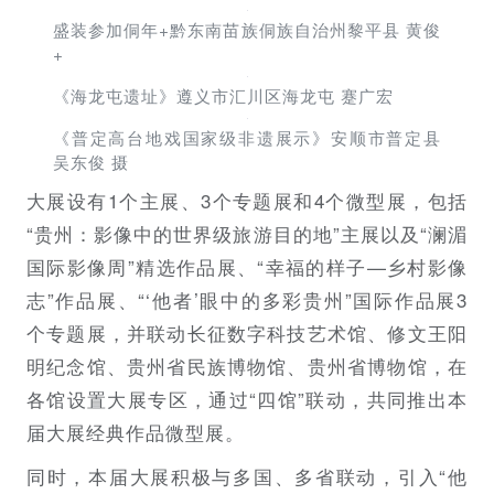
盛装参加侗年+黔东南苗族侗族自治州黎平县 黄俊
+
《海龙屯遗址》遵义市汇川区海龙屯 蹇广宏
《普定高台地戏国家级非遗展示》安顺市普定县
吴东俊 摄
大展设有1个主展、3个专题展和4个微型展，包括
“贵州：影像中的世界级旅游目的地”主展以及“澜湄
国际影像周”精选作品展、“幸福的样子—乡村影像
志”作品展、“‘他者’眼中的多彩贵州”国际作品展3
个专题展，并联动长征数字科技艺术馆、修文王阳
明纪念馆、贵州省民族博物馆、贵州省博物馆，在
各馆设置大展专区，通过“四馆”联动，共同推出本
届大展经典作品微型展。
同时，本届大展积极与多国、多省联动，引入“他