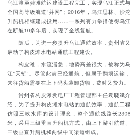
乌江渡至龚滩航运建设工程完工，实现乌江正式与
全国高等级航道“并网”；2016年，乌江思林、沙沱
升船机相继建成投用……一系列有力举措使得乌江
在断航10多年后，实现了全线复航。
随后，为进一步提升乌江通航效率，贵州省又
启动了构皮滩水电站通航工程建设。
构皮滩，水流湍急，地势高差很大，被称为乌
江“天堑”。尽管此前已经通航，但属于翻坝运输，
来往货船需要在上下码头装卸货物，费时又费力。
贵州省构皮滩发电厂工程管理部主任袁晓斌介
绍，为了提升构皮滩水电站的通航效率，通航工程
仿照三峡水库的设计理念，整个通航线路长2306
米，采用三级垂直升船机方式，由上下游引航道、
三级垂直升船机和两级中间渠道组成。