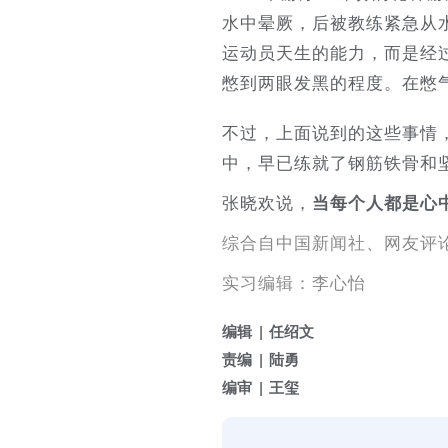
水中晕厥，后被教练紧急从
运动员天生的能力，而是经
憋到两眼发黑的程度。在憋
不过，上面说到的这些事情
中，早已练就了钢筋铁骨和
张晓欢说，
当每个人都是心
综合自中国新闻社、网友评
实习编辑：李心怡
编辑
任绍文
责编
陆勇
编审
王玺