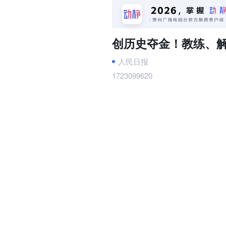
创历史夺金！教练、解说
人民日报
1723099620