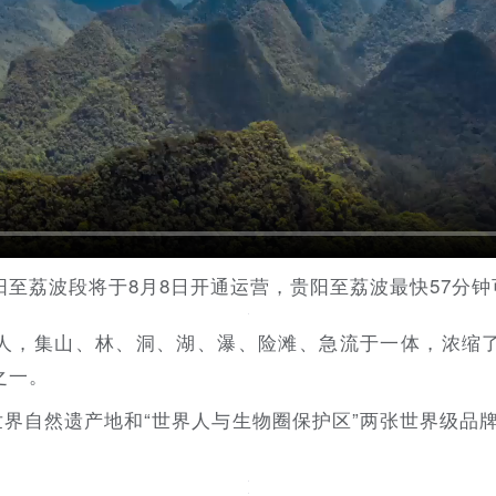
至荔波段将于8月8日开通运营，贵阳至荔波最快57分钟
人，集山、林、洞、湖、瀑、险滩、急流于一体，浓缩
之一。
世界自然遗产地和“世界人与生物圈保护区”两张世界级品