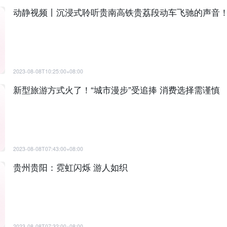
动静视频丨沉浸式聆听贵南高铁贵荔段动车飞驰的声音
2023-08-08T10:25:00+08:00
新型旅游方式火了！“城市漫步”受追捧 消费选择需谨慎
2023-08-08T07:43:00+08:00
贵州贵阳：霓虹闪烁 游人如织
2023-08-08T07:32:00+08:00