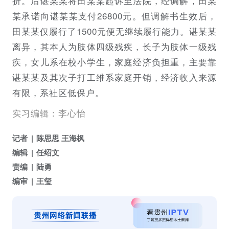
折。后谌某某将田某某起诉至法院，经调解，田某
某承诺向谌某某支付26800元。但调解书生效后，
田某某仅履行了1500元便无继续履行能力。谌某某
离异，其本人为肢体四级残疾，长子为肢体一级残
疾，女儿系在校小学生，家庭经济负担重，主要靠
谌某某及其次子打工维系家庭开销，经济收入来源
有限，系社区低保户。
实习编辑：李心怡
记者
陈思思 王海枫
编辑
任绍文
责编
陆勇
编审
王玺