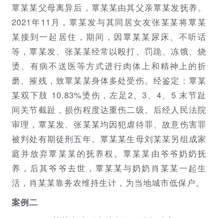
覃某某父母离异后，覃某某由其父亲覃某发抚养。
2021年11月，覃某发与其同居女友张某某将覃某
某接到一起居住，期间，因覃某某尿床、不听话
等，覃某发、张某某经常以殴打、罚跪、冻饿、烧
烫、有病不送医等方式进行肉体上和精神上的折
磨、摧残，致覃某某身体多处受伤。经鉴定：覃某
某双下肢 10.83%烫伤，左足2、3、4、5 末节趾
间关节截趾，损伤程度达重伤二级。后经人民法院
审理，覃某发、张某某均因犯虐待罪、故意伤害罪
被判处有期徒刑五年。覃某某生母刘某某另组成家
庭并放弃覃某某的抚养权。覃某某由爷爷奶奶抚
养，后其爷爷去世，覃某某与奶奶肖某某一起生
活，肖某某靠务农维持生计，为当地城市低保户。
案例二