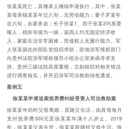
张某某死亡，其继承人继续申请执行，其中，张某
某母亲钱某某年过八旬，无劳动能力；妻子罗某年
近六旬，在家务农；长子张某1、四子张某2均系聋
哑人，残疾等级为一级，该四人均无固定经济收
入，家庭生活非常困难，而侵权人无履行能力。军
人张某据此向部队党组织求助，驻地涉军维权部门
向贵州法院涉军维权领导小组办公室来函寻求支
持。贵州三级法院高度重视，立刻组织对相关情况
进行调查核实，并开启涉军司法救助绿色通道。
案例五
徐某某申请追索抚养费纠纷受害人司法救助案
徐某某年幼时父母离婚，其随父生活，由其母每月
支付抚养费300元至徐某某年满十八岁止。2019
年，徐某某父亲去世，徐某某跟随祖父母生活。徐